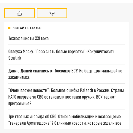
ЧИТАЙТЕ ТАКЖЕ:
Технофашисты XXI века
Оплеуха Маску. "Пора снять белые перчатки": Как уничтожить
Starlink
Даня с Дашей спаслись от боевиков ВСУ. Но беды для малышей не
закончились
"Очень плохие новости": Большая ошибка Palantir в России. Страны
НАТО впервые за СВО остановили поставки оружия. ВСУ теряют
приграничье?
Три главных инсайда об СВО. Отмена мобилизации и возвращение
"генерала Армагеддона"? Отличные новости, которые ждали все