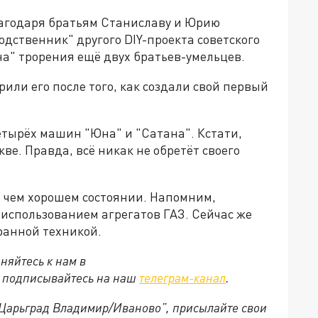
благодаря братьям Станиславу и Юрию
дственник" другого DIY-проекта советского
на" трорения ещё двух братьев-умельцев.
ли его после того, как создали свой первый
четырёх машин "Юна" и "Сатана". Кстати,
кве. Правда, всё никак не обретёт своего
е чем хорошем состоянии. Напомним,
использованием агрегатов ГАЗ. Сейчас же
ранной техникой.
няйтесь к нам в
е подписывайтесь на наш
телеграм-канал
.
 “Царьград Владимир/Иваново”, присылайте свои