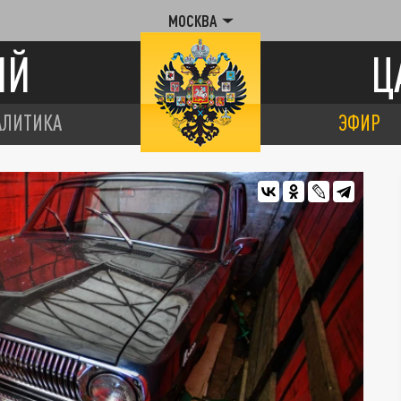
МОСКВА
ИЙ
Ц
АЛИТИКА
ЭФИР