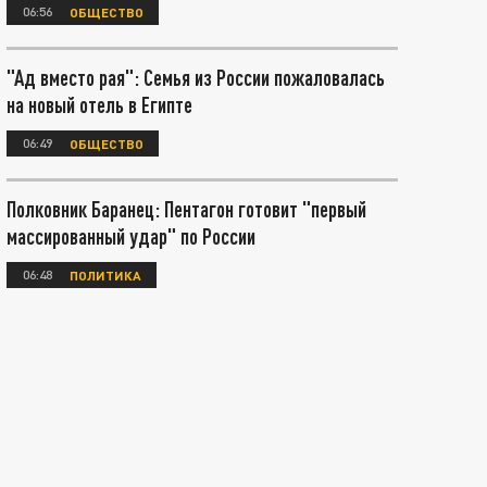
06:56
ОБЩЕСТВО
"Ад вместо рая": Семья из России пожаловалась
на новый отель в Египте
06:49
ОБЩЕСТВО
Полковник Баранец: Пентагон готовит "первый
массированный удар" по России
06:48
ПОЛИТИКА