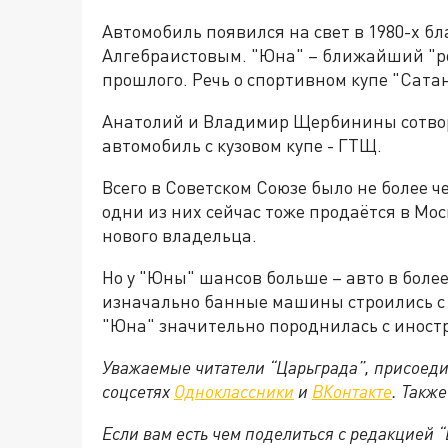
Автомобиль появился на свет в 1980-х 
Алгебраистовым. "Юна" – ближайший "ро
прошлого. Речь о спортивном купе "Сата
Анатолий и Владимир Щербинины сотвори
автомобиль с кузовом купе - ГТЩ.
Всего в Советском Союзе было не более 
одни из них сейчас тоже продаётся в Мос
нового владельца.
Но у "Юны" шансов больше – авто в боле
изначально банные машины строились с 
"Юна" значительно породнилась с иност
Уважаемые читатели “Царьграда”, присоеди
соцсетях
Одноклассники
и
ВКонтакте
. Такж
Если вам есть чем поделиться с редакцией