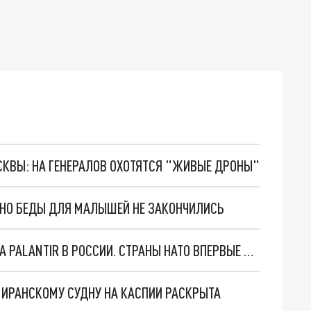
ОСКВЫ: НА ГЕНЕРАЛОВ ОХОТЯТСЯ "ЖИВЫЕ ДРОНЫ"
. НО БЕДЫ ДЛЯ МАЛЫШЕЙ НЕ ЗАКОНЧИЛИСЬ
"ОЧЕНЬ ПЛОХИЕ НОВОСТИ": БОЛЬШАЯ ОШИБКА PALANTIR В РОССИИ. СТРАНЫ НАТО ВПЕРВЫЕ ЗА СВО ОСТАНОВИЛИ ПОСТАВКИ ОРУЖИЯ. ВСУ ТЕРЯЮТ ПРИГРАНИЧЬЕ?
О ИРАНСКОМУ СУДНУ НА КАСПИИ РАСКРЫТА