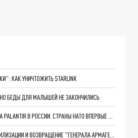
ТКИ": КАК УНИЧТОЖИТЬ STARLINK
. НО БЕДЫ ДЛЯ МАЛЫШЕЙ НЕ ЗАКОНЧИЛИСЬ
"ОЧЕНЬ ПЛОХИЕ НОВОСТИ": БОЛЬШАЯ ОШИБКА PALANTIR В РОССИИ. СТРАНЫ НАТО ВПЕРВЫЕ ЗА СВО ОСТАНОВИЛИ ПОСТАВКИ ОРУЖИЯ. ВСУ ТЕРЯЮТ ПРИГРАНИЧЬЕ?
ТРИ ГЛАВНЫХ ИНСАЙДА ОБ СВО. ОТМЕНА МОБИЛИЗАЦИИ И ВОЗВРАЩЕНИЕ "ГЕНЕРАЛА АРМАГЕДДОНА"? ОТЛИЧНЫЕ НОВОСТИ, КОТОРЫЕ ЖДАЛИ ВСЕ