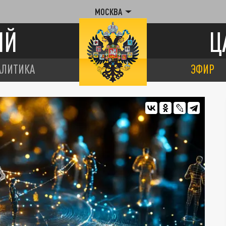
МОСКВА
ИЙ
Ц
АЛИТИКА
ЭФИР