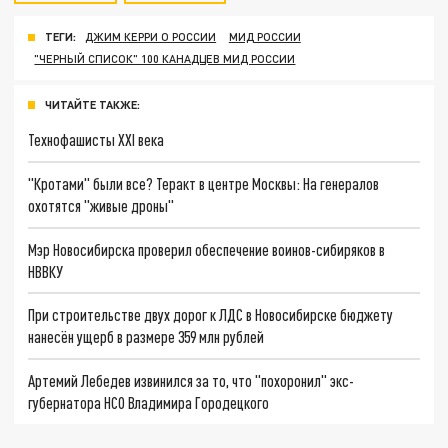
ТЕГИ:
ДЖИМ КЕРРИ О РОССИИ
МИД РОССИИ
"ЧЕРНЫЙ СПИСОК" 100 КАНАДЦЕВ МИД РОССИИ
ЧИТАЙТЕ ТАКЖЕ:
Технофашисты XXI века
"Кротами" были все? Теракт в центре Москвы: На генералов
охотятся "живые дроны"
Мэр Новосибирска проверил обеспечение воинов-сибиряков в
НВВКУ
При строительстве двух дорог к ЛДС в Новосибирске бюджету
нанесён ущерб в размере 359 млн рублей
Артемий Лебедев извинился за то, что "похоронил" экс-
губернатора НСО Владимира Городецкого