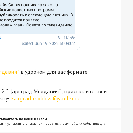
лдавия"
в удобном для вас формате
ией "Царьград Молдавия", присылайте свои
чту:
tsargrad.moldova@yandex.ru
сывайтесь на наши каналы
ыми узнавайте о главных новостях и важнейших событиях дня.