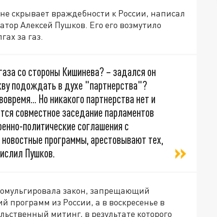
е скрывает враждебности к России, написал
атор Алексей Пушков. Его его возмутило
гах за газ.
 газа со стороны Кишинева? – задался он
кву подождать в духе "партнерства"?
вовремя... Но никакого партнерства нет и
ится совместное заседание парламентов
енно-политические соглашения с
 новостные программы, арестовывают тех,
числил Пушков.
ромульгировала закон, запрещающий
 программ из России, а в воскресенье в
ственный митинг, в результате которого