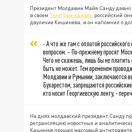
Президент Молдавии Майя Санду давно н
в своем
Телеграм-канале
российский сен
двуличие Кишинева, и он напомнил о дол
- А что же там с оплатой российского
вопросом. – По-прежнему просят Мос
Чего не скажешь, лишь бы не платить 
быть не может. Тем временем провод
Молдавии и Румынии, заключаются во
Бухарестом, запрещаются российские
кто носит Георгиевскую ленту, - пере
На днях молдавский президент Санду п
ретрансляцию новостных и аналитический
Кишинев прошел массовый антиправитель