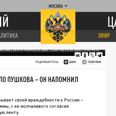
МОСКВА
ИЙ
Ц
АЛИТИКА
ЭФИР
MSOMOLSKAYA PRAVDA/GLOBAL LOOK PRESS/GLOBALLOOKPRESS
ПОДПИШИТЕСЬ:
О ПУШКОВА – ОН НАПОМНИЛ
рывает своей враждебности к России –
ммы, с ее молчаливого согласия
ую ленту.