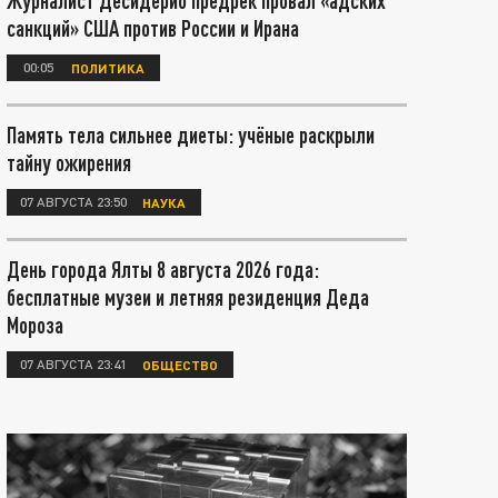
Журналист Десидерио предрёк провал «адских
санкций» США против России и Ирана
00:05
ПОЛИТИКА
Память тела сильнее диеты: учёные раскрыли
тайну ожирения
07 АВГУСТА 23:50
НАУКА
День города Ялты 8 августа 2026 года:
бесплатные музеи и летняя резиденция Деда
Мороза
07 АВГУСТА 23:41
ОБЩЕСТВО