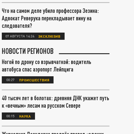
Что на самом деле убило профессора Зезина:
Адвокат Реверука перекладывает вину на
следователя?
07 АВГУСТА 14:24
ЭКСКЛЮЗИВ
НОВОСТИ РЕГИОНОВ
Ногой по дрону со взрывчаткой: водитель
автобуса спас аэропорт Лейпцига
00:27
ПРОИСШЕСТВИЯ
40 тысяч лет в болотах: древняя ДНК укажет путь
к «вечным» лесам на русском Севере
00:15
НАУКА