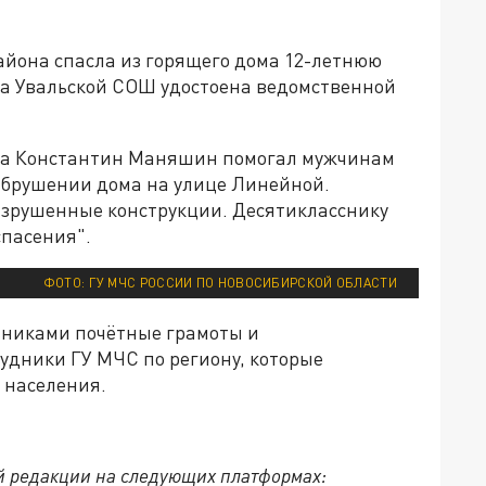
айона спасла из горящего дома 12-летнюю
асса Увальской СОШ удостоена ведомственной
ка Константин Маняшин помогал мужчинам
обрушении дома на улице Линейной.
рушенные конструкции. Десятикласснику
спасения".
ФОТО: ГУ МЧС РОССИИ ПО НОВОСИБИРСКОЙ ОБЛАСТИ
льниками почётные грамоты и
удники ГУ МЧС по региону, которые
 населения.
й редакции на следующих платформах: