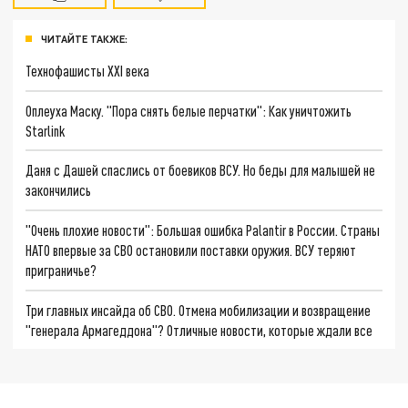
ЧИТАЙТЕ ТАКЖЕ:
Технофашисты XXI века
Оплеуха Маску. "Пора снять белые перчатки": Как уничтожить
Starlink
Даня с Дашей спаслись от боевиков ВСУ. Но беды для малышей не
закончились
"Очень плохие новости": Большая ошибка Palantir в России. Страны
НАТО впервые за СВО остановили поставки оружия. ВСУ теряют
приграничье?
Три главных инсайда об СВО. Отмена мобилизации и возвращение
"генерала Армагеддона"? Отличные новости, которые ждали все