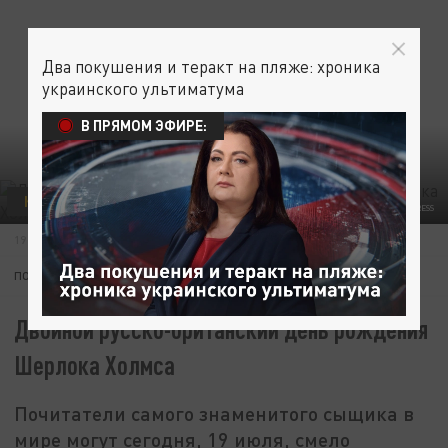
Два покушения и теракт на пляже: хроника
украинского ультиматума
В ПРЯМОМ ЭФИРЕ:
КУЛЬТУРА
КИНОМАРАФОН
ЦАРЬХИТ
ФОТО: VYACHESLAV PANOV/GLOBALLOOKPRESS
19 ИЮЛЯ 11:20
ПОДПИШИТЕСЬ:
Двойной русско-британский день рождения
Шерлока Холмса
Почитатели самого знаменитого сыщика в
мире могут сегодня, 19 июля, смело