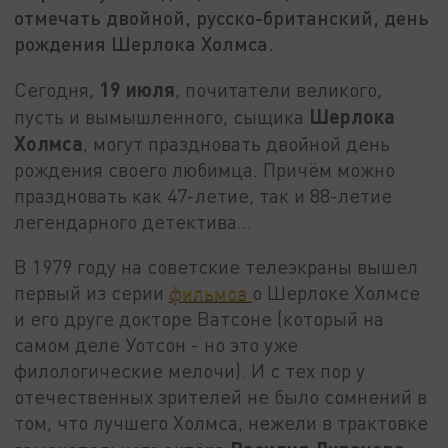
отмечать двойной, русско-британский, день
рождения Шерлока Холмса.
19 июля
Сегодня,
, почитатели великого,
Шерлока
пусть и вымышленного, сыщика
Холмса
, могут праздновать двойной день
рождения своего любимца. Причём можно
праздновать как 47-летие, так и 88-летие
легендарного детектива…
В 1979 году на советские телеэкраны вышел
первый из серии
фильмов
о Шерлоке Холмсе
и его друге докторе Ватсоне (который на
самом деле Уотсон - но это уже
филологические мелочи). И с тех пор у
отечественных зрителей не было сомнений в
том, что лучшего Холмса, нежели в трактовке