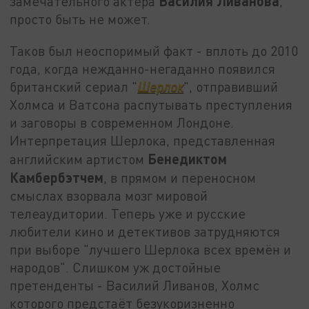
Василия Ливанова
замечательного актёра
,
просто быть не может.
Таков был неоспоримый факт - вплоть до 2010
года, когда нежданно-негаданно появился
британский сериал "
Шерлок
", отправивший
Холмса и Ватсона распутывать преступления
и заговоры в современном Лондоне.
Интерпретация Шерлока, представленная
Бенедиктом
английским артистом
Камбербэтчем
, в прямом и переносном
смыслах взорвала мозг мировой
телеаудитории. Теперь уже и русские
любители кино и детективов затрудняются
при выборе "лучшего Шерлока всех времён и
народов". Слишком уж достойные
претенденты - Василий Ливанов, Холмс
которого предстаёт безукоризненно