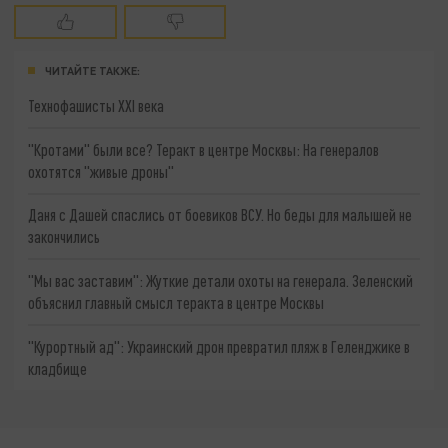
ЧИТАЙТЕ ТАКЖЕ:
Технофашисты XXI века
"Кротами" были все? Теракт в центре Москвы: На генералов
охотятся "живые дроны"
Даня с Дашей спаслись от боевиков ВСУ. Но беды для малышей не
закончились
"Мы вас заставим": Жуткие детали охоты на генерала. Зеленский
объяснил главный смысл теракта в центре Москвы
"Курортный ад": Украинский дрон превратил пляж в Геленджике в
кладбище