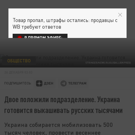
Товар пропал, штрафы остались: продавцы с
WB требуют ответов
В ПРЯМОМ ЭФИРЕ:
ОБЩЕСТВО
STRINGER/NEWS.RU/GLOBALLOOKPRESS
26 ДЕКАБРЯ 03:03
ПОДПИШИТЕСЬ:
Двое положили подразделение. Украина
готовится выкашивать русских тысячами
Украина собирается мобилизовать 500
тысяч человек, провести весеннее