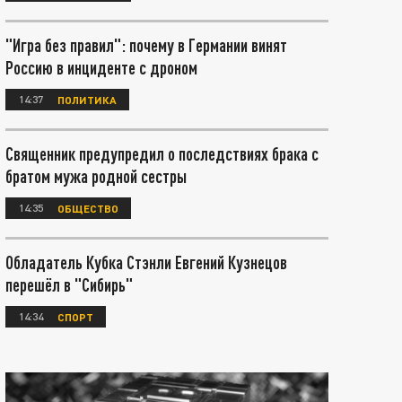
"Игра без правил": почему в Германии винят
Россию в инциденте с дроном
14:37
ПОЛИТИКА
Священник предупредил о последствиях брака с
братом мужа родной сестры
14:35
ОБЩЕСТВО
Обладатель Кубка Стэнли Евгений Кузнецов
перешёл в "Сибирь"
14:34
СПОРТ