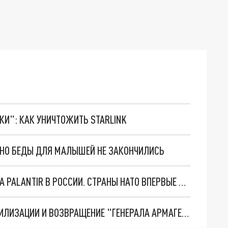
ТКИ": КАК УНИЧТОЖИТЬ STARLINK
. НО БЕДЫ ДЛЯ МАЛЫШЕЙ НЕ ЗАКОНЧИЛИСЬ
"ОЧЕНЬ ПЛОХИЕ НОВОСТИ": БОЛЬШАЯ ОШИБКА PALANTIR В РОССИИ. СТРАНЫ НАТО ВПЕРВЫЕ ЗА СВО ОСТАНОВИЛИ ПОСТАВКИ ОРУЖИЯ. ВСУ ТЕРЯЮТ ПРИГРАНИЧЬЕ?
ТРИ ГЛАВНЫХ ИНСАЙДА ОБ СВО. ОТМЕНА МОБИЛИЗАЦИИ И ВОЗВРАЩЕНИЕ "ГЕНЕРАЛА АРМАГЕДДОНА"? ОТЛИЧНЫЕ НОВОСТИ, КОТОРЫЕ ЖДАЛИ ВСЕ