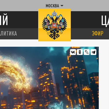
МОСКВА
ИЙ
Ц
АЛИТИКА
ЭФИР