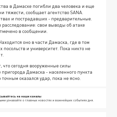
ства в Дамаске погибли два человека и еще
ни тяжести, сообщает агентство SANA.
ртвах и пострадавших - предварительные.
о расследование: свои выводы об атаке
тмечено в сообщении.
аходится оно в части Дамаска, где в том
 посольств и университет. Пока никто не
нт.
т, что сегодня вооруженные силы
 пригорода Дамаска - населенного пункта
о точным оказался удар, пока не ясно.
сывайтесь на наши каналы
ыми узнавайте о главных новостях и важнейших событиях дня.