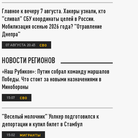
Главное к вечеру 7 августа. Хакеры узнали, кто
"сливал" СБУ координаты целей в России.
Мобилизация осенью 2026 года? "Отравление
Днепра"
07 АВГУСТА 20:45
СВО
НОВОСТИ РЕГИОНОВ
«Наш Рубикон»: Путин собрал команду маршалов
Победы. Что стоит за новыми назначениями в
Минобороны
15:07
СВО
"Веселый молочник" Уолкер подготовился к
депортации и купил билет в Стамбул
15:02
МИГРАНТЫ