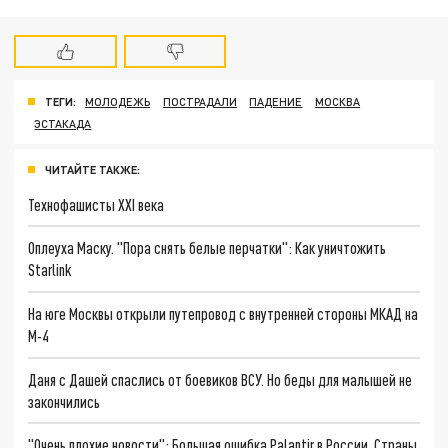
ТЕГИ:
МОЛОДЕЖЬ
ПОСТРАДАЛИ
ПАДЕНИЕ
МОСКВА
ЭСТАКАДА
ЧИТАЙТЕ ТАКЖЕ:
Технофашисты XXI века
Оплеуха Маску. "Пора снять белые перчатки": Как уничтожить
Starlink
На юге Москвы открыли путепровод с внутренней стороны МКАД на
М-4
Даня с Дашей спаслись от боевиков ВСУ. Но беды для малышей не
закончились
"Очень плохие новости": Большая ошибка Palantir в России. Страны