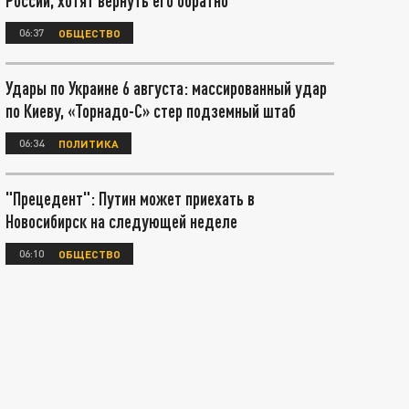
России, хотят вернуть его обратно
06:37
ОБЩЕСТВО
Удары по Украине 6 августа: массированный удар
по Киеву, «Торнадо-С» стер подземный штаб
06:34
ПОЛИТИКА
"Прецедент": Путин может приехать в
Новосибирск на следующей неделе
06:10
ОБЩЕСТВО