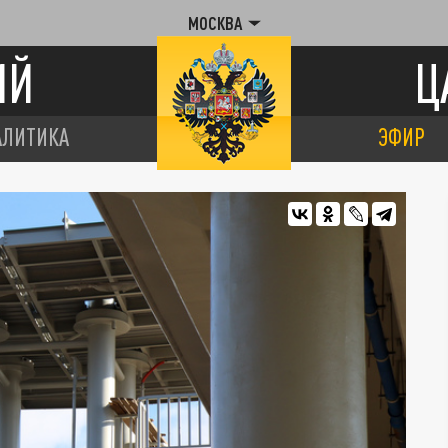
МОСКВА
ИЙ
Ц
АЛИТИКА
ЭФИР