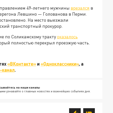
 управлением 49-летнего мужчины
врезался
в
ерегона Левшино — Голованова в Перми.
остановлено. На место выезжали
ский транспортный прокурор.
ие по Соликамскому тракту
оказалось
торый полностью перекрыл проезжую часть.
етях
«ВКонтакте»
и
«Одноклассники»
, а
-канал
.
сывайтесь на наши каналы
ыми узнавайте о главных новостях и важнейших событиях дня.