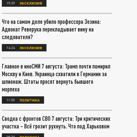
15:20
ЭКСКЛЮЗИВ
Что на самом деле убило профессора Зезина:
Адвокат Реверука перекладывает вину на
следователя?
14:24
ЭКСКЛЮЗИВ
Главное в иноСМИ 7 августа: Трамп почти помирил
Москву и Киев. Украинца схватили в Германии за
шпионаж. Штаты просят вернуть бывшего
морпеха
11:00
ПОЛИТИКА
Сводка с фронтов СВО 7 августа: Три критических
участка – Всё грозит рухнуть. Что под Харьковом
08:30
ПОЛИТИКА