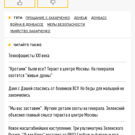
ТЕГИ:
ПРОЩАНИЕ С ЗАХАРЧЕНКО
ДОНЕЦК
ДОНБАСС
ВОЙНА В ДОНБАССЕ
МЕРЫ БЕЗОПАСНОСТИ
УБИЙСТВО ЗАХАРЧЕНКО
ЧИТАЙТЕ ТАКЖЕ:
Технофашисты XXI века
"Кротами" были все? Теракт в центре Москвы: На генералов
охотятся "живые дроны"
Даня с Дашей спаслись от боевиков ВСУ. Но беды для малышей не
закончились
"Мы вас заставим": Жуткие детали охоты на генерала. Зеленский
объяснил главный смысл теракта в центре Москвы
Новое масштабнейшее наступление. Три ультиматума Зеленского
Путину. "Львов Кима" поставят на ПВО? Глобальный прорыв под