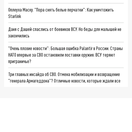
Оплеуха Маску. "Пора снять белые перчатки": Как уничтожить
Starlink
Даня с Дашей спаслись от боевиков ВСУ. Но беды для малышей не
закончились
"Очень плохие новости": Большая ошибка Palantir в России. Страны
НАТО впервые за СВО остановили поставки оружия. ВСУ теряют
приграничье?
Три главных инсайда об СВО. Отмена мобилизации и возвращение
"генерала Армагеддона"? Отличные новости, которые ждали все