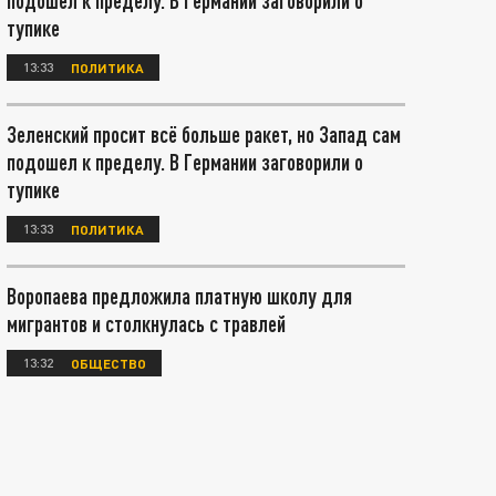
подошел к пределу. В Германии заговорили о
тупике
13:33
ПОЛИТИКА
Зеленский просит всё больше ракет, но Запад сам
подошел к пределу. В Германии заговорили о
тупике
13:33
ПОЛИТИКА
Воропаева предложила платную школу для
мигрантов и столкнулась с травлей
13:32
ОБЩЕСТВО