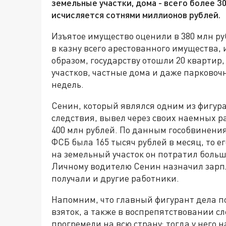
земельные участки, дома - всего более 
исчисляется сотнями миллионов рублей.
Изъятое имущество оценили в 380 млн ру
в казну всего арестованного имущества, 
образом, государству отошли 20 квартир
участков, частные дома и даже парковоч
недель.
Сенин, который являлся одним из фигур
следствия, вывел через своих наемных ра
400 млн рублей. По данным гособвинени
ФСБ была 165 тысяч рублей в месяц, то 
на земельный участок он потратил больше
Личному водителю Сенин назначил зарпла
получали и другие работники.
Напомним, что главный фигурант дела п
взяток, а также в воспрепятствовании с
прогремели на всю страну: тогда у него