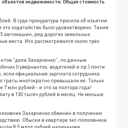
30 объектов недвижимости. Общая стоимость
блей. В суде прокуратура просила об изъятии
и это ходатайство было удовлетворено. Таким
, 5 автомашин, ряд дорогих земельных
ные места. Иск рассматривался около трёх
антов "дела Захарченко", по данным
бочих (гувернанток, водителей и пр.) почти
я, если официальная зарплата сотрудника
его траты многократно превышали её. Только
 7 млн рублей - и это за полтора года!
ту в 130 тысяч рублей в месяц. Не меньше
олковник Захарченко обвинён в получении
ледствию. Обыски в квартире экс-полковника
 нашли 8,5 млрд рублей наличными.