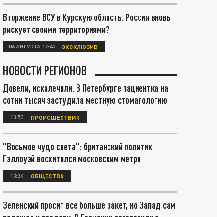
Вторжение ВСУ в Курскую область. Россия вновь
рискует своими территориями?
06 АВГУСТА 17:40
ЭКСКЛЮЗИВ
НОВОСТИ РЕГИОНОВ
Довели, искалечили. В Петербурге пациентка на
сотни тысяч застудила местную стоматологию
13:50
ПРОИСШЕСТВИЯ
"Восьмое чудо света": британский политик
Гэллоуэй восхитился московским метро
13:34
ОБЩЕСТВО
Зеленский просит всё больше ракет, но Запад сам