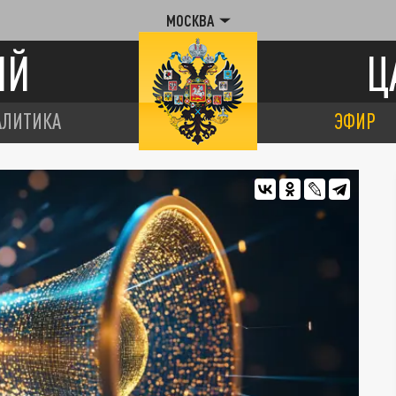
МОСКВА
ИЙ
Ц
АЛИТИКА
ЭФИР