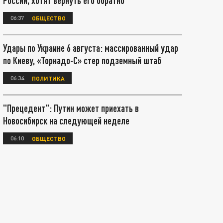
России, хотят вернуть его обратно
06:37
ОБЩЕСТВО
Удары по Украине 6 августа: массированный удар
по Киеву, «Торнадо-С» стер подземный штаб
06:34
ПОЛИТИКА
"Прецедент": Путин может приехать в
Новосибирск на следующей неделе
06:10
ОБЩЕСТВО