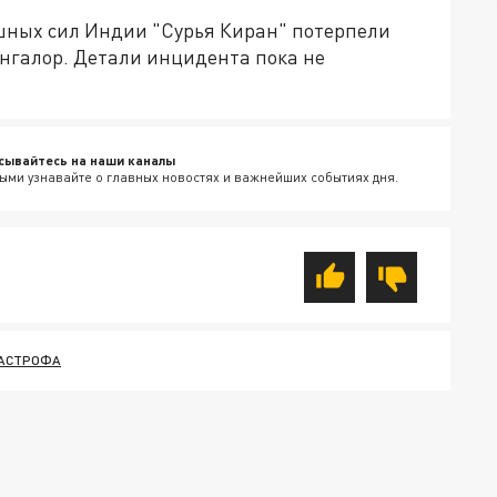
шных сил Индии "Сурья Киран" потерпели
ангалор. Детали инцидента пока не
сывайтесь на наши каналы
ыми узнавайте о главных новостях и важнейших событиях дня.
АСТРОФА