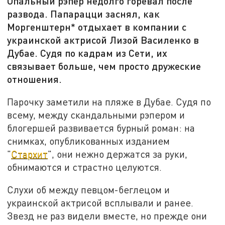
Опальный рэпер недолго горевал после
развода. Папарацци заснял, как
Моргенштерн* отдыхает в компании с
украинской актрисой Лизой Василенко в
Дубае. Судя по кадрам из Сети, их
связывает больше, чем просто дружеские
отношения.
Парочку заметили на пляже в Дубае. Судя по
всему, между скандальными рэпером и
блогершей развивается бурный роман: на
снимках, опубликованных изданием
"
Стархит
", они нежно держатся за руки,
обнимаются и страстно целуются.
Слухи об между певцом-беглецом и
украинской актрисой всплывали и ранее.
Звезд не раз видели вместе, но прежде они