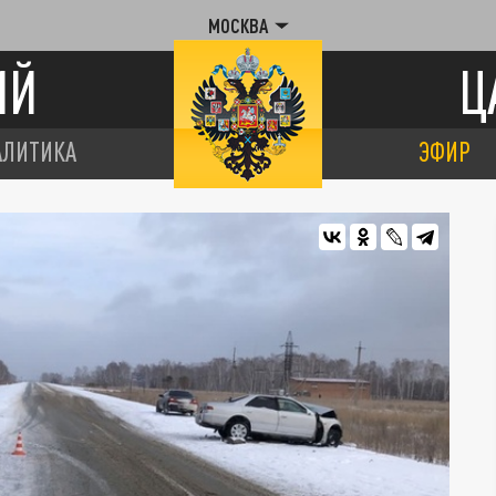
МОСКВА
ИЙ
Ц
АЛИТИКА
ЭФИР