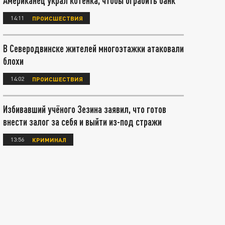
Американец украл котёнка, чтобы ограбить банк
14:11
ПРОИСШЕСТВИЯ
В Северодвинске жителей многоэтажки атаковали
блохи
14:02
ПРОИСШЕСТВИЯ
Избивавший учёного Зезина заявил, что готов
внести залог за себя и выйти из-под стражи
13:56
КРИМИНАЛ