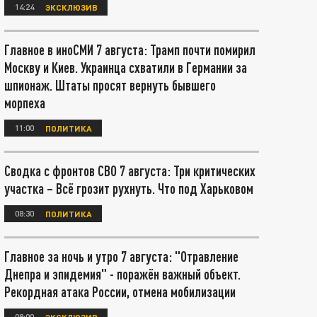
14:24
ЭКСКЛЮЗИВ
Главное в иноСМИ 7 августа: Трамп почти помирил
Москву и Киев. Украинца схватили в Германии за
шпионаж. Штаты просят вернуть бывшего
морпеха
11:00
ПОЛИТИКА
Сводка с фронтов СВО 7 августа: Три критических
участка – Всё грозит рухнуть. Что под Харьковом
08:30
ПОЛИТИКА
Главное за ночь и утро 7 августа: "Отравление
Днепра и эпидемия" - поражён важный объект.
Рекордная атака России, отмена мобилизации
08:00
ЭКСКЛЮЗИВ