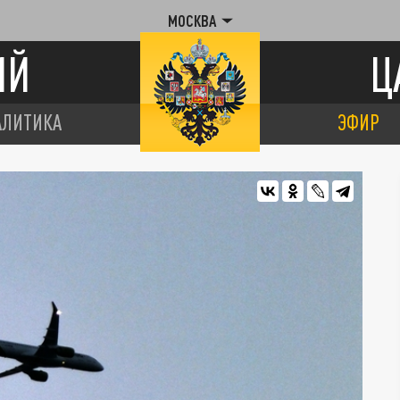
МОСКВА
ИЙ
Ц
АЛИТИКА
ЭФИР