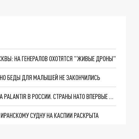
ОСКВЫ: НА ГЕНЕРАЛОВ ОХОТЯТСЯ "ЖИВЫЕ ДРОНЫ"
. НО БЕДЫ ДЛЯ МАЛЫШЕЙ НЕ ЗАКОНЧИЛИСЬ
"ОЧЕНЬ ПЛОХИЕ НОВОСТИ": БОЛЬШАЯ ОШИБКА PALANTIR В РОССИИ. СТРАНЫ НАТО ВПЕРВЫЕ ЗА СВО ОСТАНОВИЛИ ПОСТАВКИ ОРУЖИЯ. ВСУ ТЕРЯЮТ ПРИГРАНИЧЬЕ?
О ИРАНСКОМУ СУДНУ НА КАСПИИ РАСКРЫТА