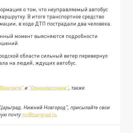
ормация о том, что неуправляемый автобус
 маршрутку. В итоге транспортное средство
мации, в ходе ДТП пострадали два человека.
данный момент выясняются подробности
ошений.
ородской области сильный ветер перевернул
ала на людей, ждущих автобус.
ВКонтакте"
и
"Одноклассники"
,
также
"Царьград. Нижний Новгород", присылайте свои
ную почту
nn@tsargrad.tv
.