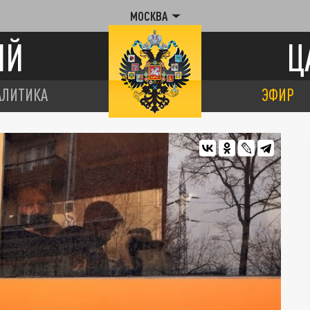
МОСКВА
ИЙ
Ц
АЛИТИКА
ЭФИР