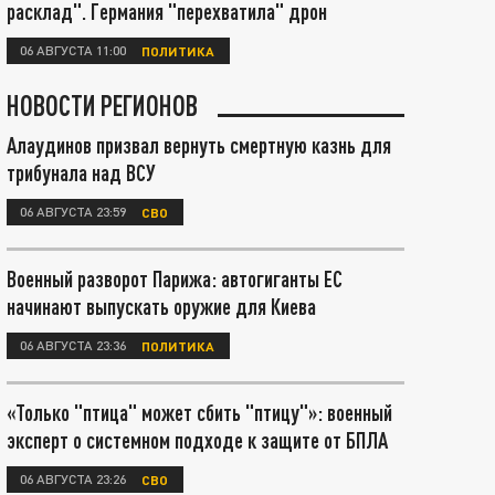
расклад". Германия "перехватила" дрон
06 АВГУСТА 11:00
ПОЛИТИКА
НОВОСТИ РЕГИОНОВ
Алаудинов призвал вернуть смертную казнь для
трибунала над ВСУ
06 АВГУСТА 23:59
СВО
Военный разворот Парижа: автогиганты ЕС
начинают выпускать оружие для Киева
06 АВГУСТА 23:36
ПОЛИТИКА
«Только "птица" может сбить "птицу"»: военный
эксперт о системном подходе к защите от БПЛА
06 АВГУСТА 23:26
СВО