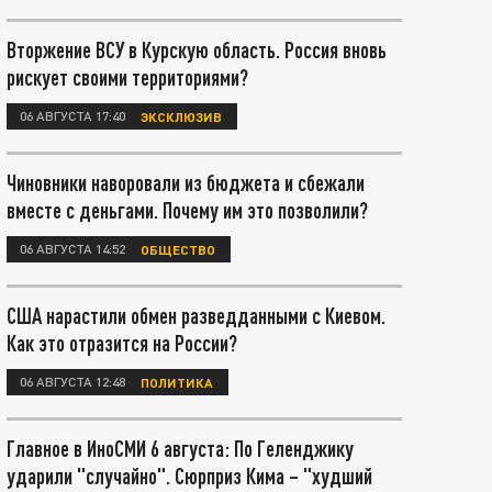
Вторжение ВСУ в Курскую область. Россия вновь
рискует своими территориями?
06 АВГУСТА 17:40
ЭКСКЛЮЗИВ
Чиновники наворовали из бюджета и сбежали
вместе с деньгами. Почему им это позволили?
06 АВГУСТА 14:52
ОБЩЕСТВО
США нарастили обмен разведданными с Киевом.
Как это отразится на России?
06 АВГУСТА 12:48
ПОЛИТИКА
Главное в ИноСМИ 6 августа: По Геленджику
ударили "случайно". Сюрприз Кима – "худший