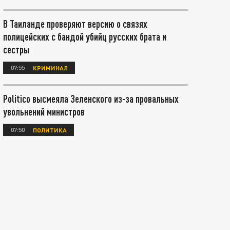
В Таиланде проверяют версию о связях
полицейских с бандой убийц русских брата и
сестры
07:55
КРИМИНАЛ
Politico высмеяла Зеленского из-за провальных
увольнений министров
07:50
ПОЛИТИКА