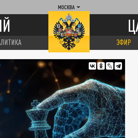
МОСКВА
ИЙ
Ц
АЛИТИКА
ЭФИР