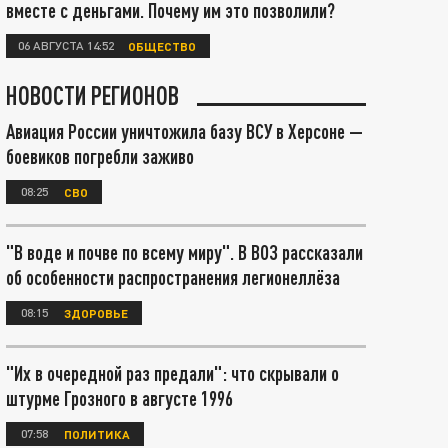
вместе с деньгами. Почему им это позволили?
06 АВГУСТА 14:52
ОБЩЕСТВО
НОВОСТИ РЕГИОНОВ
Авиация России уничтожила базу ВСУ в Херсоне —
боевиков погребли заживо
08:25
СВО
"В воде и почве по всему миру". В ВОЗ рассказали
об особенности распространения легионеллёза
08:15
ЗДОРОВЬЕ
"Их в очередной раз предали": что скрывали о
штурме Грозного в августе 1996
07:58
ПОЛИТИКА