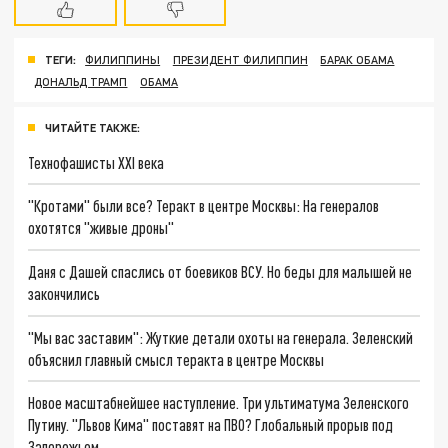
ТЕГИ:
ФИЛИППИНЫ
ПРЕЗИДЕНТ ФИЛИППИН
БАРАК ОБАМА
ДОНАЛЬД ТРАМП
ОБАМА
ЧИТАЙТЕ ТАКЖЕ:
Технофашисты XXI века
"Кротами" были все? Теракт в центре Москвы: На генералов
охотятся "живые дроны"
Даня с Дашей спаслись от боевиков ВСУ. Но беды для малышей не
закончились
"Мы вас заставим": Жуткие детали охоты на генерала. Зеленский
объяснил главный смысл теракта в центре Москвы
Новое масштабнейшее наступление. Три ультиматума Зеленского
Путину. "Львов Кима" поставят на ПВО? Глобальный прорыв под
Запорожьем