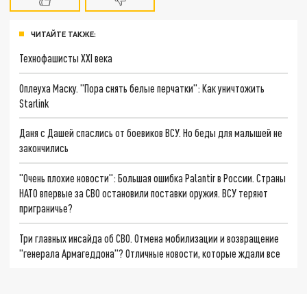
ЧИТАЙТЕ ТАКЖЕ:
Технофашисты XXI века
Оплеуха Маску. "Пора снять белые перчатки": Как уничтожить
Starlink
Даня с Дашей спаслись от боевиков ВСУ. Но беды для малышей не
закончились
"Очень плохие новости": Большая ошибка Palantir в России. Страны
НАТО впервые за СВО остановили поставки оружия. ВСУ теряют
приграничье?
Три главных инсайда об СВО. Отмена мобилизации и возвращение
"генерала Армагеддона"? Отличные новости, которые ждали все