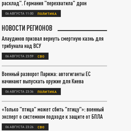
расклад". Германия "перехватила" дрон
06 АВГУСТА 11:00
ПОЛИТИКА
НОВОСТИ РЕГИОНОВ
Алаудинов призвал вернуть смертную казнь для
трибунала над ВСУ
06 АВГУСТА 23:59
СВО
Военный разворот Парижа: автогиганты ЕС
начинают выпускать оружие для Киева
06 АВГУСТА 23:36
ПОЛИТИКА
«Только "птица" может сбить "птицу"»: военный
эксперт о системном подходе к защите от БПЛА
06 АВГУСТА 23:26
СВО