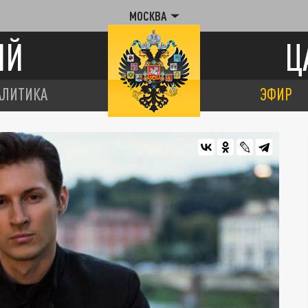
МОСКВА
ИЙ
Ц
АЛИТИКА
ЭФИР