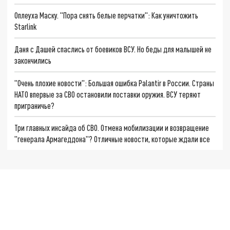
Оплеуха Маску. "Пора снять белые перчатки": Как уничтожить
Starlink
Даня с Дашей спаслись от боевиков ВСУ. Но беды для малышей не
закончились
"Очень плохие новости": Большая ошибка Palantir в России. Страны
НАТО впервые за СВО остановили поставки оружия. ВСУ теряют
приграничье?
Три главных инсайда об СВО. Отмена мобилизации и возвращение
"генерала Армагеддона"? Отличные новости, которые ждали все