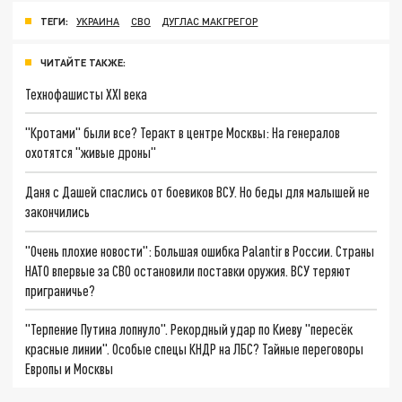
ТЕГИ:
УКРАИНА
СВО
ДУГЛАС МАКГРЕГОР
ЧИТАЙТЕ ТАКЖЕ:
Технофашисты XXI века
"Кротами" были все? Теракт в центре Москвы: На генералов
охотятся "живые дроны"
Даня с Дашей спаслись от боевиков ВСУ. Но беды для малышей не
закончились
"Очень плохие новости": Большая ошибка Palantir в России. Страны
НАТО впервые за СВО остановили поставки оружия. ВСУ теряют
приграничье?
"Терпение Путина лопнуло". Рекордный удар по Киеву "пересёк
красные линии". Особые спецы КНДР на ЛБС? Тайные переговоры
Европы и Москвы