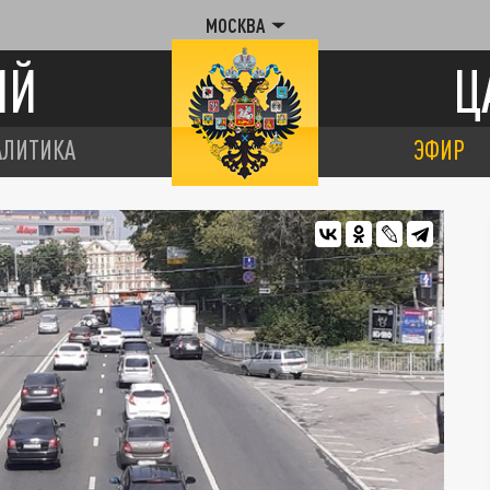
МОСКВА
ИЙ
Ц
АЛИТИКА
ЭФИР