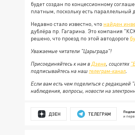
будет создан по концессионному соглаше
платным, поскольку есть параллельный 
Недавно стало известно, что
найден инв
дублёра пр. Гагарина. Это компания "КСК
решено, что проезд по этой автодороге
б
Уважаемые читатели "Царьграда"!
Присоединяйтесь к нам в
Дзене
, соцсетях
"
подписывайтесь на
наш
телеграм-канал
.
Если вам есть чем поделиться с редакцией 
наблюдения, вопросы, новости на электрон
Подпи
ДЗЕН
ТЕЛЕГРАМ
и перв