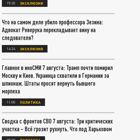
15:20
ЭКСКЛЮЗИВ
Что на самом деле убило профессора Зезина:
Адвокат Реверука перекладывает вину на
следователя?
14:24
ЭКСКЛЮЗИВ
Главное в иноСМИ 7 августа: Трамп почти помирил
Москву и Киев. Украинца схватили в Германии за
шпионаж. Штаты просят вернуть бывшего
морпеха
11:00
ПОЛИТИКА
Сводка с фронтов СВО 7 августа: Три критических
участка – Всё грозит рухнуть. Что под Харьковом
08:30
ПОЛИТИКА