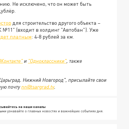
нию. Не исключено, что он может быть
дублёр.
естор
для строительство другого объекта –
 №11" (входит в холдинг "Автобан"). Уже
удет платным
: 4-8 рублей за км.
ВКонтакте"
и
"Одноклассники"
,
также
"Царьград. Нижний Новгород", присылайте свои
ную почту
nn@tsargrad.tv
.
сывайтесь на наши каналы
ыми узнавайте о главных новостях и важнейших событиях дня.