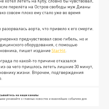
е хотел лететь на Кубу, словно бы чувствовал,
После перелёта на Остров свободы муж Дианы
ко совсем плохо ему стало уже во время
азорвалась аорта, что привело к его смерти.
Кучеренко предчувствовал свою гибель, но и
медицинского оборудования, с помощью
иновника, пишет издание
StarHit
.
града по какой-то причине отказался
 из-за чего пришлось лететь лишние 30 минут,
иновнику жизни. Впрочем, подтверждения
о.
сывайтесь на наши каналы
ыми узнавайте о главных новостях и важнейших событиях дня.