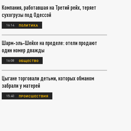
Компания, работавшая на Третий рейх, теряет
сухогрузы под Одессой
16:14
ПОЛИТИКА
Шарм‑эль‑Шейхе на пределе: отели продают
один номер дважды
16:08
ОБЩЕСТВО
Цыгане торговали детьми, которых обманом
забрали у матерей
15:40
ПРОИСШЕСТВИЯ