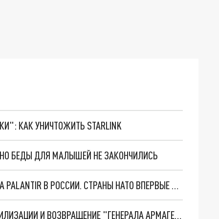
ТКИ": КАК УНИЧТОЖИТЬ STARLINK
. НО БЕДЫ ДЛЯ МАЛЫШЕЙ НЕ ЗАКОНЧИЛИСЬ
"ОЧЕНЬ ПЛОХИЕ НОВОСТИ": БОЛЬШАЯ ОШИБКА PALANTIR В РОССИИ. СТРАНЫ НАТО ВПЕРВЫЕ ЗА СВО ОСТАНОВИЛИ ПОСТАВКИ ОРУЖИЯ. ВСУ ТЕРЯЮТ ПРИГРАНИЧЬЕ?
ТРИ ГЛАВНЫХ ИНСАЙДА ОБ СВО. ОТМЕНА МОБИЛИЗАЦИИ И ВОЗВРАЩЕНИЕ "ГЕНЕРАЛА АРМАГЕДДОНА"? ОТЛИЧНЫЕ НОВОСТИ, КОТОРЫЕ ЖДАЛИ ВСЕ