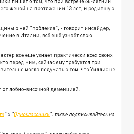
ники пишет о том, что при встрече 68-летний
его женой на протяжении 13 лет, и родившую
щины о ней “поблекла”, - говорит инсайдер,
чение в Италии, всё ещё узнаёт свою
 актер всё ещё узнаёт практически всех своих
кто перед ним, сейчас ему требуется три
вительно могла подумать о том, что Уиллис не
т от лобно-височной деменцией.
те
" и "
Одноклассники
", также подписывайтесь на
"Царьград. Беларусь", присылайте свои