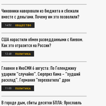
Чиновники наворовали из бюджета и сбежали
вместе с деньгами. Почему им это позволили?
14:52
ОБЩЕСТВО
США нарастили обмен разведданными с Киевом.
Как это отразится на России?
12:48
ПОЛИТИКА
Главное в ИноСМИ 6 августа: По Геленджику
ударили "случайно". Сюрприз Кима – "худший
расклад". Германия "перехватила" дрон
11:00
ПОЛИТИКА
В городе дым, сбиты десятки БПЛА: Ярославль