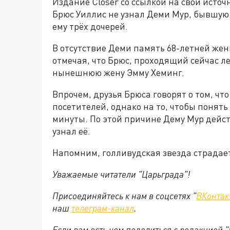
Издание Closer со ссылкой на свои источ
Брюс Уиллис не узнал Деми Мур, бывшую 
ему трёх дочерей.
В отсутствие Деми память 68-летней жен
отмечая, что Брюс, проходящий сейчас ле
нынешнюю жену Эмму Хеминг.
Впрочем, друзья Брюса говорят о том, что
посетителей, однако на то, чтобы понять 
минуты. По этой причине Дему Мур дейст
узнал её.
Напомним, голливудская звезда страдае
Уважаемые читатели "Царьграда"!
Присоединяйтесь к нам в соцсетях "
ВКонтак
наш
телеграм-канал
.
Если вам есть чем поделиться с редакцией 