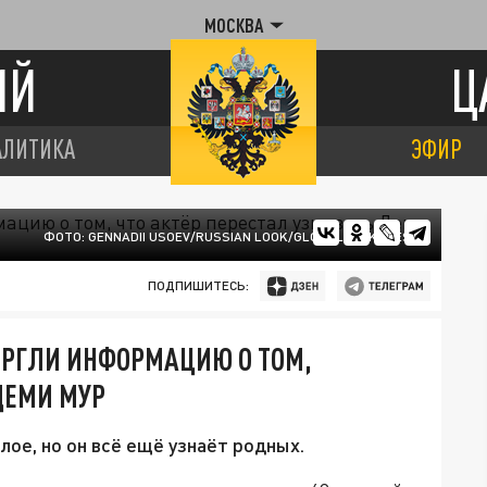
МОСКВА
ИЙ
Ц
АЛИТИКА
ЭФИР
ФОТО: GENNADII USOEV/RUSSIAN LOOK/GLOBALLOOKPRESS
ПОДПИШИТЕСЬ:
ЕРГЛИ ИНФОРМАЦИЮ О ТОМ,
ДЕМИ МУР
ое, но он всё ещё узнаёт родных.