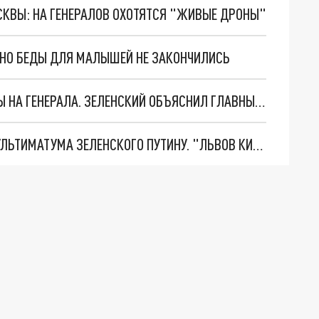
ОСКВЫ: НА ГЕНЕРАЛОВ ОХОТЯТСЯ "ЖИВЫЕ ДРОНЫ"
. НО БЕДЫ ДЛЯ МАЛЫШЕЙ НЕ ЗАКОНЧИЛИСЬ
"МЫ ВАС ЗАСТАВИМ": ЖУТКИЕ ДЕТАЛИ ОХОТЫ НА ГЕНЕРАЛА. ЗЕЛЕНСКИЙ ОБЪЯСНИЛ ГЛАВНЫЙ СМЫСЛ ТЕРАКТА В ЦЕНТРЕ МОСКВЫ
НОВОЕ МАСШТАБНЕЙШЕЕ НАСТУПЛЕНИЕ. ТРИ УЛЬТИМАТУМА ЗЕЛЕНСКОГО ПУТИНУ. "ЛЬВОВ КИМА" ПОСТАВЯТ НА ПВО? ГЛОБАЛЬНЫЙ ПРОРЫВ ПОД ЗАПОРОЖЬЕМ