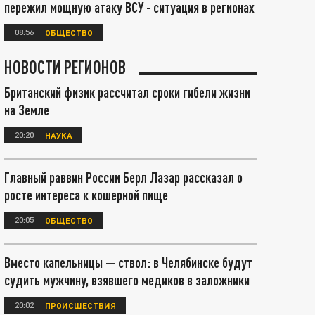
пережил мощную атаку ВСУ - ситуация в регионах
08:56
ОБЩЕСТВО
НОВОСТИ РЕГИОНОВ
Британский физик рассчитал сроки гибели жизни
на Земле
20:20
НАУКА
Главный раввин России Берл Лазар рассказал о
росте интереса к кошерной пище
20:05
ОБЩЕСТВО
Вместо капельницы — ствол: в Челябинске будут
судить мужчину, взявшего медиков в заложники
20:02
ПРОИСШЕСТВИЯ