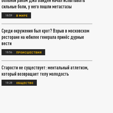
Больной раком Джо Байден начал испытывать
сильные боли, у него пошли метастазы
18:59
В МИРЕ
Среди окружения был крот? Взрыв в московском
ресторане на юбилее генерала принёс дурные
вести
18:56
ПРОИСШЕСТВИЯ
Старости не существует: ментальный атлетизм,
который возвращает телу молодость
18:28
ОБЩЕСТВО