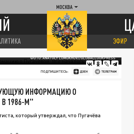
МОСКВА
ИЙ
Ц
АЛИТИКА
ЭФИР
ФОТО: ANATOLY LOMOKHOV//GLOBALLOOKPRESS
ПОДПИШИТЕСЬ:
РУЮЩУЮ ИНФОРМАЦИЮ О
 В 1986-М"
иста, который утверждал, что Пугачёва