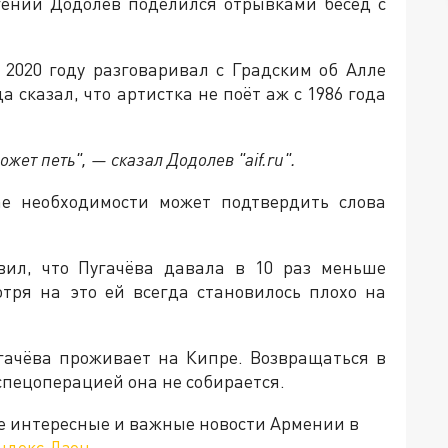
гений Додолев поделился отрывками бесед с
 2020 году разговаривал с Градским об Алле
 сказал, что артистка не поёт аж с 1986 года
ожет петь", — сказал Додолев "aif.ru".
ае необходимости может подтвердить слова
вил, что Пугачёва давала в 10 раз меньше
отря на это ей всегда становилось плохо на
гачёва проживает на Кипре. Возвращаться в
 спецоперацией она не собирается.
е интересные и важные новости Армении в
ндекс.Дзен