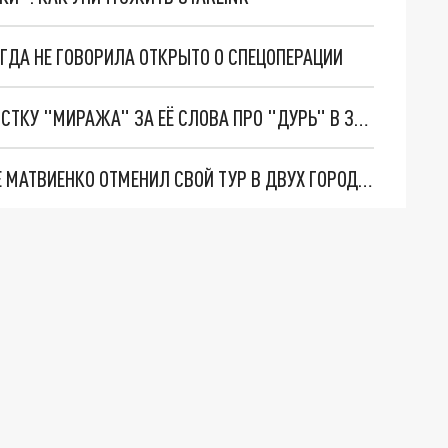
ГДА НЕ ГОВОРИЛА ОТКРЫТО О СПЕЦОПЕРАЦИИ
КРИТИК СОСЕДОВ ЖЁСТКО ОСАДИЛ ЭКС-СОЛИСТКУ "МИРАЖА" ЗА ЕЁ СЛОВА ПРО "ДУРЬ" В ЗОНЕ СВО
SHAMAN ПОСЛЕ ВРУЧЕНИЯ ЦВЕТОВ ВАЛЕНТИНЕ МАТВИЕНКО ОТМЕНИЛ СВОЙ ТУР В ДВУХ ГОРОДАХ РОССИИ