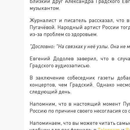
Близкий друг Александра Градского Ев
музыкантом.
Журналист и писатель рассказал, что в
Пугачёвой. Народный артист России тогда
из-за проблем со здоровьем.
"Дословно: "На связках у неё узлы. Она не м
Евгений Додолев заверил, что в случ
Градского аудиозаписью.
В заключение собеседник газеты доба
концертов, чем Градский. Однако несм
следующий день.
Напомним, что в настоящий момент Пу
Россию по причине своего несогласия со
Напоминаем, что вы можете читать самы
удобном для вас формате: в
Telegram
и
Я