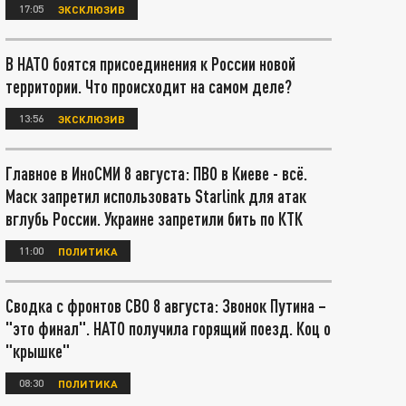
17:05
ЭКСКЛЮЗИВ
В НАТО боятся присоединения к России новой
территории. Что происходит на самом деле?
13:56
ЭКСКЛЮЗИВ
Главное в ИноСМИ 8 августа: ПВО в Киеве - всё.
Маск запретил использовать Starlink для атак
вглубь России. Украине запретили бить по КТК
11:00
ПОЛИТИКА
Сводка с фронтов СВО 8 августа: Звонок Путина –
"это финал". НАТО получила горящий поезд. Коц о
"крышке"
08:30
ПОЛИТИКА