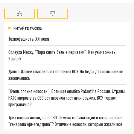
ЧИТАЙТЕ ТАКЖЕ:
Технофашисты XXI века
Оплеуха Маску. "Пора снять белые перчатки": Как уничтожить
Starlink
Даня с Дашей спаслись от боевиков ВСУ. Но беды для малышей не
закончились
"Очень плохие новости": Большая ошибка Palantir в России. Страны
НАТО впервые за СВО остановили поставки оружия. ВСУ теряют
приграничье?
Три главных инсайда об СВО. Отмена мобилизации и возвращение
"генерала Армагеддона"? Отличные новости, которые ждали все