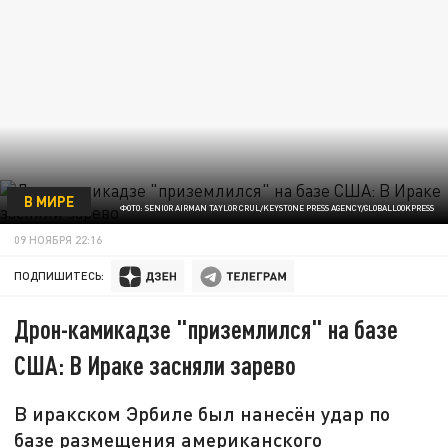
В МИРЕ
ФОТО: SENIOR AIRMAN TAYLOR CRUL/KEYSTONE PRESS AGENCY/GLOBALLOOKPRESS
09 НОЯБРЯ 22:16
ПОДПИШИТЕСЬ:
Дрон-камикадзе "приземлился" на базе
США: В Ираке засняли зарево
В иракском Эрбиле был нанесён удар по
базе размещения американского