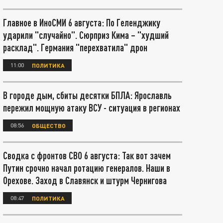
Главное в ИноСМИ 6 августа: По Геленджику
ударили "случайно". Сюрприз Кима – "худший
расклад". Германия "перехватила" дрон
11:00
ПОЛИТИКА
В городе дым, сбиты десятки БПЛА: Ярославль
пережил мощную атаку ВСУ - ситуация в регионах
08:56
ОБЩЕСТВО
Сводка с фронтов СВО 6 августа: Так вот зачем
Путин срочно начал ротацию генералов. Наши в
Орехове. Заход в Славянск и штурм Чернигова
08:47
ПОЛИТИКА