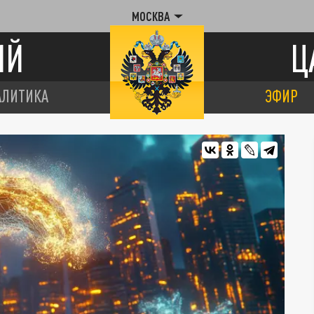
МОСКВА
ИЙ
Ц
АЛИТИКА
ЭФИР