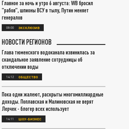
Главное за ночь и утро 6 августа: WB бросил
"рабов", шпионы ВСУ в тылу, Путин меняет
генералов
08:00
ЭКСКЛЮЗИВ
НОВОСТИ РЕГИОНОВ
Глава тюменского водоканала извинилась за
скандальное заявление сотрудницы об
отключении воды
14:12
ОБЩЕСТВО
Пока одни жалеют, раскрыты многомиллиардные
доходы. Поплавская и Малиновская не верят
Лерчек - блогер всех использует
14:11
ШОУ-БИЗНЕС