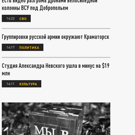
Есть видео разгрома дронами велосипедной
колонны ВСУ под Добропольем
14:22
СВО
Группировки русской армии окружают Краматорск
14:17
ПОЛИТИКА
Студия Александра Невского ушла в минус на $19
млн
14:11
КУЛЬТУРА