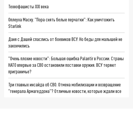
Технофашисты XXI века
Оплеуха Маску. "Пора снять белые перчатки": Как уничтожить
Starlink
Даня с Дашей спаслись от боевиков ВСУ. Но беды для малышей не
закончились
"Очень плохие новости": Большая ошибка Palantir в России. Страны
НАТО впервые за СВО остановили поставки оружия. ВСУ теряют
приграничье?
Три главных инсайда об СВО. Отмена мобилизации и возвращение
"генерала Армагеддона"? Отличные новости, которые ждали все