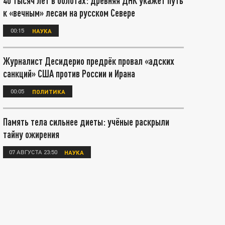
40 тысяч лет в болотах: древняя ДНК укажет путь
к «вечным» лесам на русском Севере
00:15
НАУКА
Журналист Десидерио предрёк провал «адских
санкций» США против России и Ирана
00:05
ПОЛИТИКА
Память тела сильнее диеты: учёные раскрыли
тайну ожирения
07 АВГУСТА 23:50
НАУКА