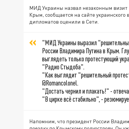
МИД Украины назвал незаконным визит 
Крым, сообщается на сайте украинского 
дипломатов оценили в Сети.
"МИД Украины выразил "решительный
России Владимира Путина в Крым. Гл
выглядеть только протестующий укра
"Радио Стыдоба".
"Как выглядит "решительный протес
@Romancolonel.
"Достать чернил и плакать!" - отвеча
"В цирке всё стабильно", - резюмиру
Напомним, что президент России Владим
поездку по Крымскому полуострову. Он у