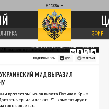
МОСКВА
ИЙ
Ц
АЛИТИКА
ЭФИР
ФОТО: ALEXEI NIKOLSKY/GLOBALLOOKPRESS
ПОДПИШИТЕСЬ:
: УКРАИНСКИЙ МИД ВЫРАЗИЛ
НУ
ым протестом" из-за визита Путина в Крым.
остать чернил и плакать!" - комментируют
атов в соцсетях.