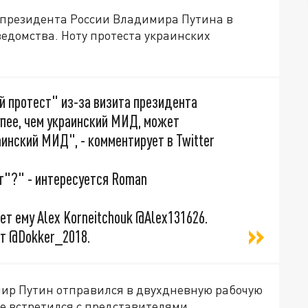
президента России Владимира Путина в
ведомства. Ноту протеста украинских
 протест" из-за визита президента
упее, чем украинский МИД, может
инский МИД", - комментирует в Twitter
т"?" - интересуется Roman
ет ему Alex Korneitchouk @Alex131626.
ет @Dokker_2018.
ир Путин отправился в двухдневную рабочую
же встретился с представителями