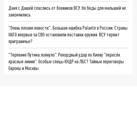
Даня с Дашей спаслись от боевиков ВСУ. Но беды для малышей не
закончились
"Очень плохие новости": Большая ошибка Palantir в России. Страны
НАТО впервые за СВО остановили поставки оружия. ВСУ теряют
приграничье?
"Терпение Путина лопнуло". Рекордный удар по Киеву "пересёк
красные линии". Особые спецы КНДР на ЛБС? Тайные переговоры
Европы и Москвы