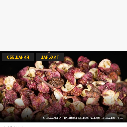
ОБЕЩАНИЯ
ЦАРЬХИТ
SIEGRA ASMOEL/HTTP://IMAGEBROKER.COM/#/SEARCH//GLOBALLOOKPRESS
17 МАЯ 06:30