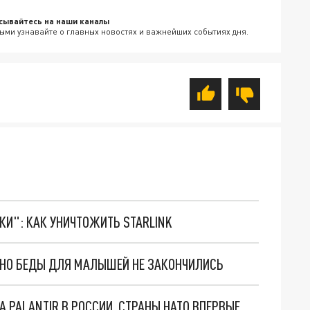
сывайтесь на наши каналы
ыми узнавайте о главных новостях и важнейших событиях дня.
ТКИ": КАК УНИЧТОЖИТЬ STARLINK
. НО БЕДЫ ДЛЯ МАЛЫШЕЙ НЕ ЗАКОНЧИЛИСЬ
"ОЧЕНЬ ПЛОХИЕ НОВОСТИ": БОЛЬШАЯ ОШИБКА PALANTIR В РОССИИ. СТРАНЫ НАТО ВПЕРВЫЕ ЗА СВО ОСТАНОВИЛИ ПОСТАВКИ ОРУЖИЯ. ВСУ ТЕРЯЮТ ПРИГРАНИЧЬЕ?