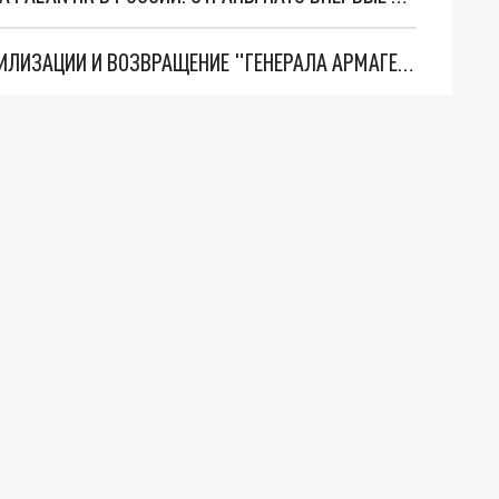
ТРИ ГЛАВНЫХ ИНСАЙДА ОБ СВО. ОТМЕНА МОБИЛИЗАЦИИ И ВОЗВРАЩЕНИЕ "ГЕНЕРАЛА АРМАГЕДДОНА"? ОТЛИЧНЫЕ НОВОСТИ, КОТОРЫЕ ЖДАЛИ ВСЕ