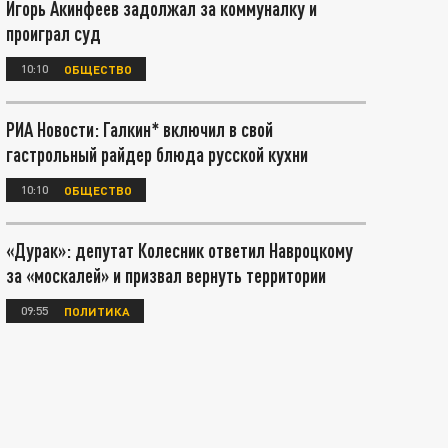
Игорь Акинфеев задолжал за коммуналку и
проиграл суд
10:10
ОБЩЕСТВО
РИА Новости: Галкин* включил в свой
гастрольный райдер блюда русской кухни
10:10
ОБЩЕСТВО
«Дурак»: депутат Колесник ответил Навроцкому
за «москалей» и призвал вернуть территории
09:55
ПОЛИТИКА