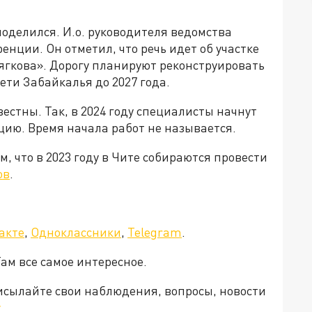
оделился. И.о. руководителя ведомства
нции. Он отметил, что речь идет об участке
ягкова». Дорогу планируют реконструировать
ти Забайкалья до 2027 года.
естны. Так, в 2024 году специалисты начнут
цию. Время начала работ не называется.
, что в 2023 году в Чите собираются провести
ов
.
акте
,
Одноклассники
,
Telegram
.
Там все самое интересное.
рисылайте свои наблюдения, вопросы, новости
v