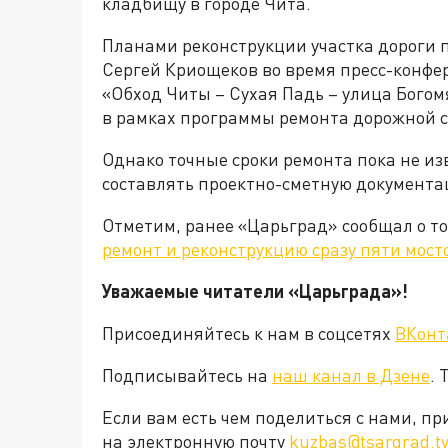
кладбищу в городе Чита.
Планами реконструкции участка дороги п
Сергей Криощеков во время пресс-конфере
«Обход Читы – Сухая Падь – улица Богом
в рамках программы ремонта дорожной се
Однако точные сроки ремонта пока не изв
составлять проектно-сметную документа
Отметим, ранее «Царьград» сообщал о том
ремонт и реконструкцию сразу пяти мост
Уважаемые читатели «Царьграда»!
Присоединяйтесь к нам в соцсетях
ВКонт
Подписывайтесь на
наш канал в Дзене
. 
Если вам есть чем поделиться с нами, п
на электронную почту
kuzbas@tsargrad.t