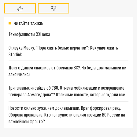
ЧИТАЙТЕ ТАКЖЕ:
Технофашисты XXI века
Оплеуха Маску. "Пора снять белые перчатки": Как уничтожить
Starlink
Даня с Дашей спаслись от боевиков ВСУ. Но беды для малышей не
закончились
Три главных инсайда об СВО. Отмена мобилизации и возвращение
"генерала Армагеддона"? Отличные новости, которые ждали все
Новости сильно хуже, чем докладывали. Враг форсировал реку.
Оборона провалена. Кто по глупости спалил позиции ВС России на
важнейшем фронте?