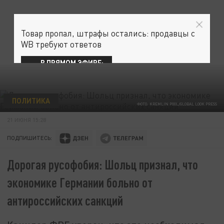
Товар пропал, штрафы остались: продавцы с
WB требуют ответов
В ПРЯМОМ ЭФИРЕ:
ПОЛИТИКА
ФОТО: KREMLIN POOL/GLOBAL LOOK PRESS
21 ИЮНЯ 15:28
ПОДПИШИТЕСЬ:
Дорогая русофобия: Шольц признал, что
экономике Германии больно от
антироссийских санкций