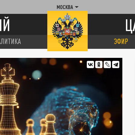
МОСКВА
ИЙ
Ц
АЛИТИКА
ЭФИР