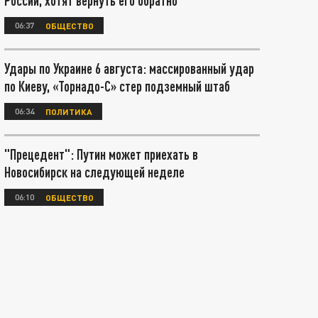
России, хотят вернуть его обратно
06:37
ОБЩЕСТВО
Удары по Украине 6 августа: массированный удар
по Киеву, «Торнадо-С» стер подземный штаб
06:34
ПОЛИТИКА
"Прецедент": Путин может приехать в
Новосибирск на следующей неделе
06:10
ОБЩЕСТВО