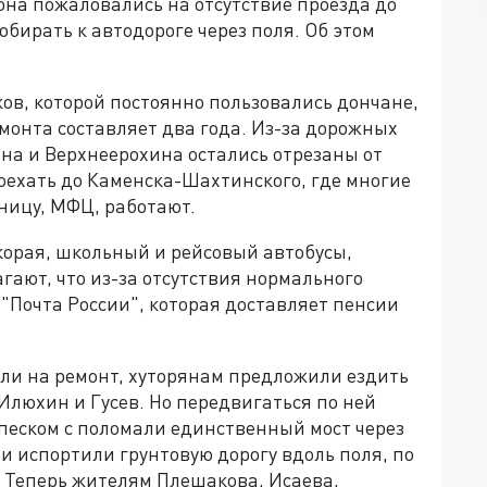
она пожаловались на отсутствие проезда до
бирать к автодороге через поля. Об этом
ков, которой постоянно пользовались дончане,
монта составляет два года. Из-за дорожных
на и Верхнеерохина остались отрезаны от
доехать до Каменска-Шахтинского, где многие
ницу, МФЦ, работают.
корая, школьный и рейсовый автобусы,
ают, что из-за отсутствия нормального
 "Почта России", которая доставляет пенсии
ыли на ремонт, хуторянам предложили ездить
 Илюхин и Гусев. Но передвигаться по ней
 песком с поломали единственный мост через
и испортили грунтовую дорогу вдоль поля, по
. Теперь жителям Плешакова, Исаева,