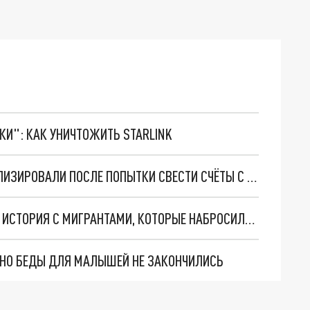
ТКИ": КАК УНИЧТОЖИТЬ STARLINK
ЭКС-ГЛАВУ РОСТОВСКОГО ОБЛСУДА ГОСПИТАЛИЗИРОВАЛИ ПОСЛЕ ПОПЫТКИ СВЕСТИ СЧЁТЫ С ЖИЗНЬЮ
ЖИТЕЛЕЙ РОСТОВСКОЙ ОБЛАСТИ ВОЗМУТИЛА ИСТОРИЯ С МИГРАНТАМИ, КОТОРЫЕ НАБРОСИЛИСЬ НА РУССКИХ СТРОИТЕЛЕЙ
. НО БЕДЫ ДЛЯ МАЛЫШЕЙ НЕ ЗАКОНЧИЛИСЬ