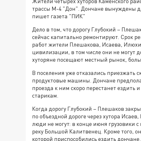
Жители четырёх хуторов Каменского рай
трассы М-4 "Дон". Дончане вынуждены до
пишет газета "ПИК"
Дело в том, что дорогу Глубокий – Плеша
сейчас капитально ремонтируют. Срок ре
работ жители Плешакова, Исаева, Илюхи
цивилизации, в том числе они не могут 
хуторяне посещают местный рынок, боль
В поселения уже отказались приезжать с
продуктовые машины. Дончане предполаг
проезда к ним скоро перестанет ездить и
старикам.
Когда дорогу Глубокий – Плешаков закр
по объездной дороге через хутора Исаев,
люди не могут: в конце июня грузовики с
реку Большой Калитвенец. Кроме того, он
которой приспособились ездить дончане