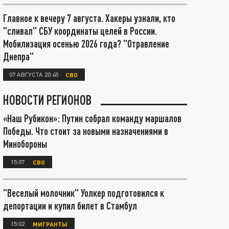
Главное к вечеру 7 августа. Хакеры узнали, кто
"сливал" СБУ координаты целей в России.
Мобилизация осенью 2026 года? "Отравление
Днепра"
07 АВГУСТА 20:45
СВО
НОВОСТИ РЕГИОНОВ
«Наш Рубикон»: Путин собрал команду маршалов
Победы. Что стоит за новыми назначениями в
Минобороны
15:07
СВО
"Веселый молочник" Уолкер подготовился к
депортации и купил билет в Стамбул
15:02
МИГРАНТЫ