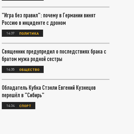
"Игра без правил": почему в Германии винят
Россию в инциденте с дроном
14:37
ПОЛИТИКА
Священник предупредил о последствиях брака с
братом мужа родной сестры
14:35
ОБЩЕСТВО
Обладатель Кубка Стэнли Евгений Кузнецов
перешёл в "Сибирь"
14:34
СПОРТ