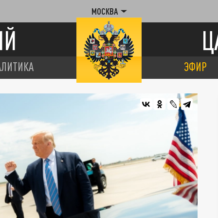
МОСКВА
ИЙ
Ц
АЛИТИКА
ЭФИР