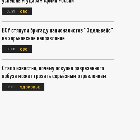
успешным ударам Армии России
08:23
СВО
ВСУ стянули бригаду националистов "Эдельвейс"
на харьковское направление
08:08
СВО
Стало известно, почему покупка разрезанного
арбуза может грозить серьёзным отравлением
08:01
ЗДОРОВЬЕ