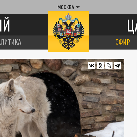
МОСКВА
ИЙ
Ц
АЛИТИКА
ЭФИР