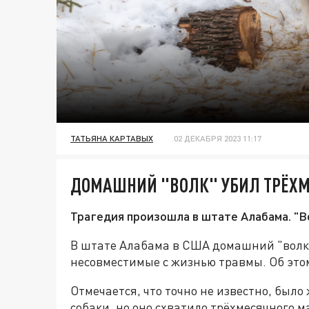
ТАТЬЯНА КАРТАВЫХ
02 ДЕКАБРЯ 2023 11:17
ДОМАШНИЙ "ВОЛК" УБИЛ ТРЁХМ
Трагедия произошла в штате Алабама. "В
В штате Алабама в США домашний "волк"
несовместимые с жизнью травмы. Об эт
Отмечается, что точно не известно, был
собаки, но оно схватило трёхмесячного 