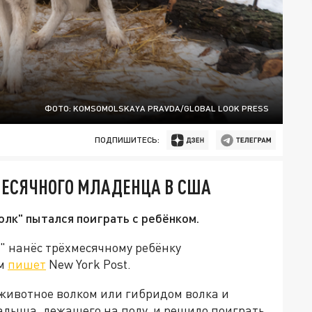
ФОТО: KOMSOMOLSKAYA PRAVDA/GLOBAL LOOK PRESS
ПОДПИШИТЕСЬ:
ЕСЯЧНОГО МЛАДЕНЦА В США
олк" пытался поиграть с ребёнком.
 нанёс трёхмесячному ребёнку
ом
пишет
New York Post.
о животное волком или гибридом волка и
малыша, лежащего на полу, и решило поиграть