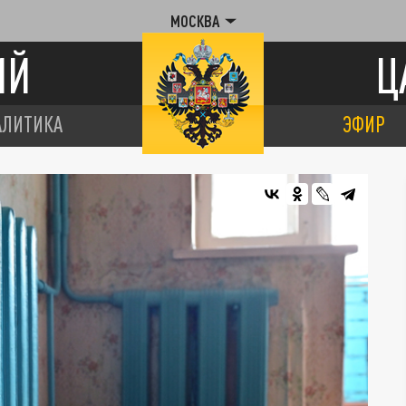
МОСКВА
ИЙ
Ц
АЛИТИКА
ЭФИР