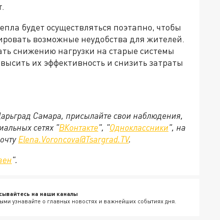
.
епла будет осуществляться поэтапно, чтобы
ировать возможные неудобства для жителей.
вать снижению нагрузки на старые системы
овысить их эффективность и снизить затраты
 Царьград Самара, присылайте свои наблюдения,
иальных сетях "
ВКонтакте
", "
Одноклассники
", на
почту
Elena.Voroncova@Tsargrad.TV
.
зен
".
сывайтесь на наши каналы
ыми узнавайте о главных новостях и важнейших событиях дня.