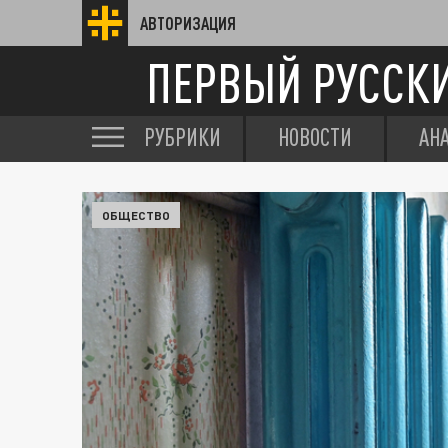
АВТОРИЗАЦИЯ
ПЕРВЫЙ РУССК
РУБРИКИ
НОВОСТИ
АН
ОБЩЕСТВО