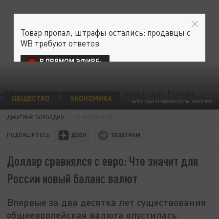
Товар пропал, штрафы остались: продавцы с
WB требуют ответов
В ПРЯМОМ ЭФИРЕ:
ОБЩЕСТВО
ЭКОНОМИКА
ФОТО: ZAMIR USMANOV/GLOBALLOOKPRESS
ДМИТРИЙ БОРОЗДИН
13 ИЮЛЯ 10:35
ПОДПИШИТЕСЬ:
Доллар сравнялся с евро: Что значит для
России новый баланс валют
Впервые за два десятка лет существования
общеевропейская валюта опустилась